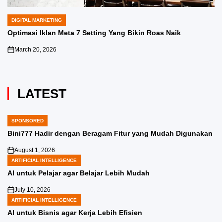
DIGITAL MARKETING
POSTED
IN
Optimasi Iklan Meta 7 Setting Yang Bikin Roas Naik
March 20, 2026
on
LATEST
SPONSORED
POSTED
IN
Bini777 Hadir dengan Beragam Fitur yang Mudah Digunakan
August 1, 2026
on
ARTIFICIAL INTELLIGENCE
POSTED
IN
AI untuk Pelajar agar Belajar Lebih Mudah
July 10, 2026
on
ARTIFICIAL INTELLIGENCE
POSTED
IN
AI untuk Bisnis agar Kerja Lebih Efisien