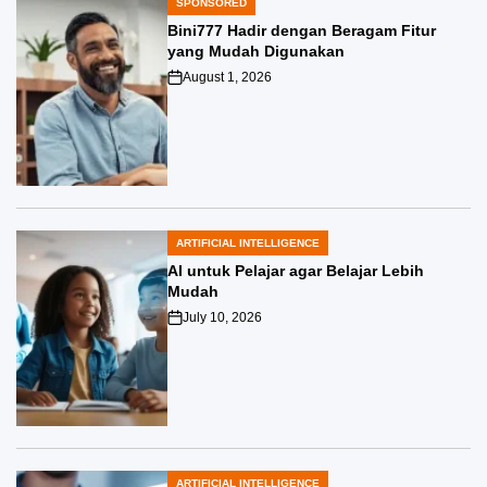
SPONSORED
POSTED
IN
Bini777 Hadir dengan Beragam Fitur
yang Mudah Digunakan
August 1, 2026
Post
Date
ARTIFICIAL INTELLIGENCE
POSTED
IN
AI untuk Pelajar agar Belajar Lebih
Mudah
July 10, 2026
Post
Date
ARTIFICIAL INTELLIGENCE