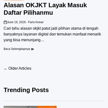
IN
Alasan OKJKT Layak Masuk
Daftar Pilihanmu
June 19, 2026
Faris Anwar
on
Cari tahu alasan okjkt patut jadi pilihan utama di tengah
banyaknya layanan digital dan temukan manfaat menarik
yang bisa menunjang…
Baca Selengkapnya
Posts
←
Older Articles
navigation
Trending Posts