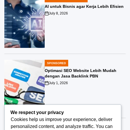
POSTED
IN
AI untuk Bisnis agar Kerja Lebih Efisien
July 8, 2026
Post
Date
SPONSORED
POSTED
IN
Optimasi SEO Website Lebih Mudah
dengan Jasa Backlink PBN
July 1, 2026
Post
Date
We respect your privacy
Cookies help us improve your experience, deliver
personalized content, and analyze traffic. You can
SPONSORED
POSTED