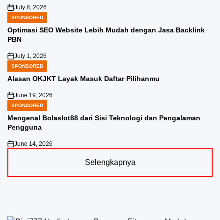
July 8, 2026
on
SPONSORED
POSTED
IN
Optimasi SEO Website Lebih Mudah dengan Jasa Backlink
PBN
July 1, 2026
on
SPONSORED
POSTED
IN
Alasan OKJKT Layak Masuk Daftar Pilihanmu
June 19, 2026
on
SPONSORED
POSTED
IN
Mengenal Bolaslot88 dari Sisi Teknologi dan Pengalaman
Pengguna
June 14, 2026
on
Selengkapnya