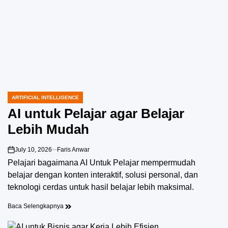
ARTIFICIAL INTELLIGENCE
POSTED
IN
AI untuk Pelajar agar Belajar
Lebih Mudah
July 10, 2026
Faris Anwar
on
Pelajari bagaimana AI Untuk Pelajar mempermudah
belajar dengan konten interaktif, solusi personal, dan
teknologi cerdas untuk hasil belajar lebih maksimal.
Baca Selengkapnya