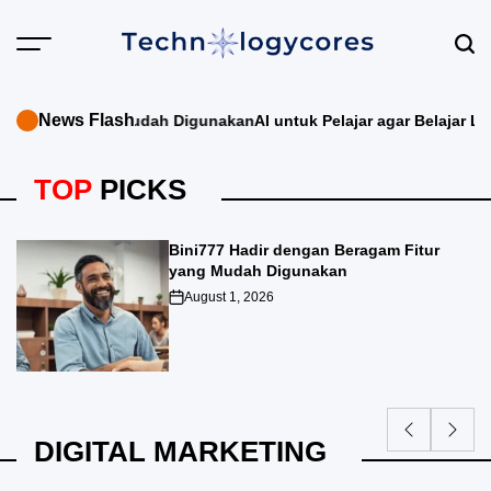
Skip
to
content
Technologycores.org
News Flash
m Fitur yang Mudah Digunakan
AI untuk Pelajar agar Belajar Lebi
TOP
PICKS
Bini777 Hadir dengan Beragam Fitur
yang Mudah Digunakan
August 1, 2026
on
DIGITAL MARKETING