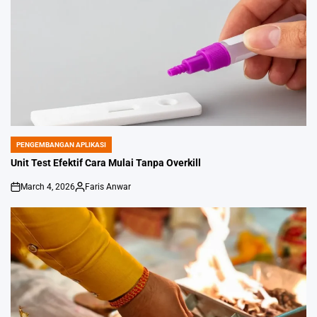
PENGEMBANGAN APLIKASI
POSTED
IN
Unit Test Efektif Cara Mulai Tanpa Overkill
March 4, 2026
Faris Anwar
on
Posted
by