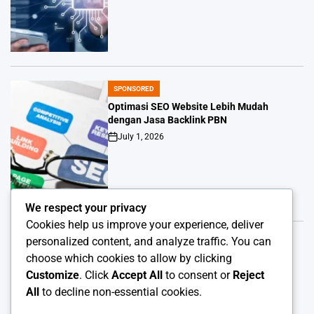
SPONSORED
POSTED
IN
Optimasi SEO Website Lebih Mudah
dengan Jasa Backlink PBN
July 1, 2026
Post
Date
We respect your privacy
Cookies help us improve your experience, deliver
personalized content, and analyze traffic. You can
SPONSORED
POSTED
choose which cookies to allow by clicking
IN
Alasan OKJKT Layak Masuk Daftar
Customize
. Click
Accept All
to consent or
Reject
Pilihanmu
All
to decline non-essential cookies.
June 19, 2026
Post
Date