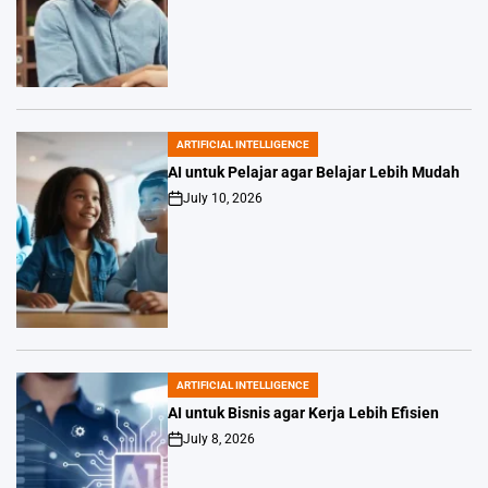
Date
ARTIFICIAL INTELLIGENCE
POSTED
IN
AI untuk Pelajar agar Belajar Lebih Mudah
July 10, 2026
Post
Date
ARTIFICIAL INTELLIGENCE
POSTED
IN
AI untuk Bisnis agar Kerja Lebih Efisien
July 8, 2026
Post
Date