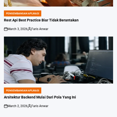
PENGEMBANGAN APLIKASI
POSTED
IN
Rest Api Best Practice Biar Tidak Berantakan
March 3, 2026
Faris Anwar
on
Posted
by
PENGEMBANGAN APLIKASI
POSTED
IN
Arsitektur Backend Mulai Dari Pola Yang Ini
March 2, 2026
Faris Anwar
on
Posted
by