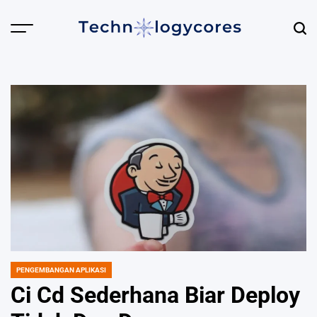
Skip
to
content
Technologycores.org
PENGEMBANGAN APLIKASI
POSTED
IN
Ci Cd Sederhana Biar Deploy