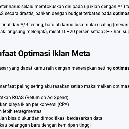
keter harus selalu memfokuskan diri pada uji iklan dengan A/B t
 secara drastis, bahkan dengan budget terbatas pada
optimas
 final dari A/B testing, barulah kamu bisa mulai scaling (menam
dak langsung melonjak), misal 10–20 persen setiap 3–7 hari supa
faat Optimasi Iklan Meta
esar yang dapat kamu raih dengan menerapkan setting
optimas
 manfaat paling sering aku rasakan setiap maksimalkan optimas
atkan ROAS (Return on Ad Spend)
an biaya iklan per konversi (CPA)
uh lebih tersegmentasi
iklan bisa diukur dan dimodifikasi berdasarkan data
au pelanggan baru dengan kemiripan tinggi