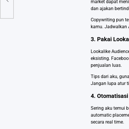
market dapat menin
dan ajakan bertind
Copywriting pun t
kamu. Jadwalkan A
3. Pakai Looka
Lookalike Audienc
eksisting. Facebo
penjualan luas.
Tips dari aku, gun
Jangan lupa atur t
4. Otomatisasi
Sering aku temui 
automatic placemen
secara real time.