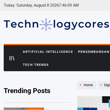
Skip
Today: Saturday, August 8 2026
7
:
46
:
10
AM
to
content
Technologycores.org
ARTIFICIAL INTELLIGENCE
PENGEMBANGAN 
TECH TRENDS
Home
Dig
Trending Posts