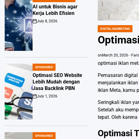
POSTED
IN
AI untuk Bisnis agar
Kerja Lebih Efisien
July 8, 2026
Post
Date
DIGITAL MARKETING
POSTED
IN
Optimasi
on
March 20, 2026
Fari
optimasi iklan met
SPONSORED
POSTED
IN
Pemasaran digital 
Optimasi SEO Website
Lebih Mudah dengan
menjalankan iklan
Jasa Backlink PBN
iklan Meta, kamu 
July 1, 2026
Post
Seringkali iklan 
Date
Setelah aku mempel
tepat. Oleh karena
Optimasi 
SPONSORED
POSTED