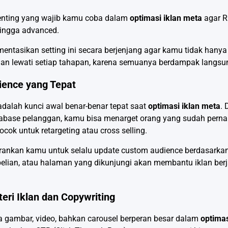
 penting yang wajib kamu coba dalam
optimasi iklan meta
agar R
ingga advanced.
mentasikan setting ini secara berjenjang agar kamu tidak hany
gan lewati setiap tahapan, karena semuanya berdampak langs
ience yang Tepat
dalah kunci awal benar-benar tepat saat
optimasi iklan meta
. 
atabase pelanggan, kamu bisa menarget orang yang sudah pernah
ocok untuk retargeting atau cross selling.
ankan kamu untuk selalu update custom audience berdasarkan 
lian, atau halaman yang dikunjungi akan membantu iklan berja
eri Iklan dan Copywriting
pa gambar, video, bahkan carousel berperan besar dalam
optimas