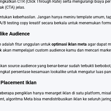
gkatkan CTR (Click Through Rate) serta mengurangi biaya per kl
ak (CTA) jelas.
entukan keberhasilan. Jangan hanya meniru template umum, tap
/B testing copy kreatif secara berkala untuk menemukan formul
like Audience
e adalah fitur unggulan untuk
optimasi iklan meta
agar dapat m
ok akan mempelajari custom audience kamu dan mencari mark
akan source audience yang benar-benar sudah terbukti berbobot,
ingkat persentase kesamaan lookalike untuk mengatur luas pan
 Placement Iklan
beberapa pengiklan hanya menarget iklan di satu platform, mi
t, algoritma Meta bisa mendistribusikan iklan ke seluruh jar