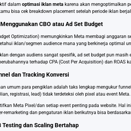
ektif dalam
optimasi iklan meta
karena akan mengoptimalkan pe
 kamu bisa cek breakdown placement setelah periode iklan berja
t Menggunakan CBO atau Ad Set Budget
dget Optimization) memungkinkan Meta membagi anggaran seca
ahui iklan/segmen audience mana yang berkinerja optimal u
lan dengan audiens sangat spesifik, ad set budget pun masih e
 perubahannya terhadap CPA (Cost Per Acquisition) dan ROAS k
nnel dan Tracking Konversi
an umum para pengiklan adalah taks lengkap mengukur funnel dan
an, registrasi, lead) tidak terdeteksi oleh pixel atau event Meta.
ifkan Meta Pixel/dan setiap event penting pada website. Hal i
r-remarketing dan pengaturan iklan berikutnya bisa berdasarkan 
 Testing dan Scaling Bertahap