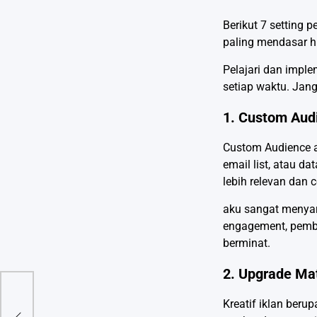
Berikut 7 setting
paling mendasar h
Pelajari dan imple
setiap waktu. Jan
1. Custom Aud
Custom Audience a
email list, atau d
lebih relevan dan c
aku sangat menyar
engagement, pembe
berminat.
2. Upgrade Mat
Kreatif iklan beru
ng