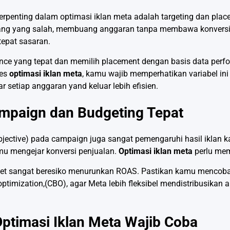
terpenting dalam optimasi iklan meta adalah targeting dan place
ang yang salah, membuang anggaran tanpa membawa konversi 
tepat sasaran.
ce yang tepat dan memilih placement dengan basis data per
ses
optimasi iklan meta
, kamu wajib memperhatikan variabel in
r setiap anggaran yand keluar lebih efisien.
ampaign dan Budgeting Tepat
bjective) pada campaign juga sangat pemengaruhi hasil iklan 
mu mengejar konversi penjualan.
Optimasi iklan meta
perlu mem
get sangat beresiko menurunkan ROAS. Pastikan kamu mencoba
ptimization,(CBO), agar Meta lebih fleksibel mendistribusikan
Optimasi Iklan Meta Wajib Coba