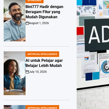
SPONSORED
POSTED
IN
Bini777 Hadir dengan
Beragam Fitur yang
Mudah Digunakan
August 1, 2026
Post
Date
ARTIFICIAL INTELLIGENCE
POSTED
IN
AI untuk Pelajar agar
Belajar Lebih Mudah
July 10, 2026
Post
Date
ARTIFICIAL INTELLIGENCE