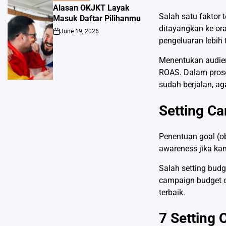
IN
Alasan OKJKT Layak
Salah satu faktor 
Masuk Daftar Pilihanmu
ditayangkan ke or
June 19, 2026
Post
pengeluaran lebih 
Date
Menentukan audien
ROAS. Dalam pro
sudah berjalan, aga
Setting C
Penentuan goal (o
awareness jika ka
Salah setting bud
campaign budget o
terbaik.
7 Setting 