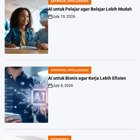
ARTIFICIAL INTELLIGENCE
POSTED
IN
AI untuk Pelajar agar Belajar Lebih Mudah
July 10, 2026
Post
Date
ARTIFICIAL INTELLIGENCE
POSTED
IN
AI untuk Bisnis agar Kerja Lebih Efisien
July 8, 2026
Post
Date
SPONSORED