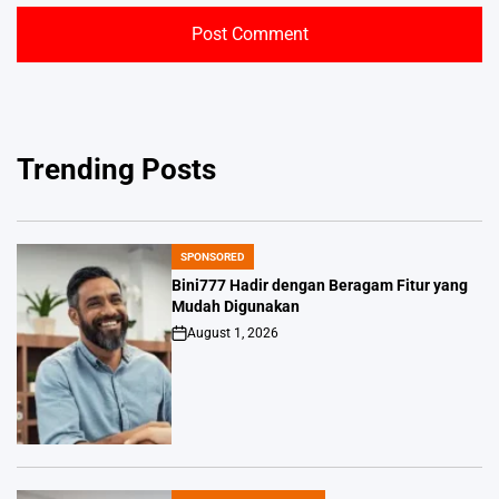
Trending Posts
SPONSORED
POSTED
IN
Bini777 Hadir dengan Beragam Fitur yang
Mudah Digunakan
August 1, 2026
Post
Date