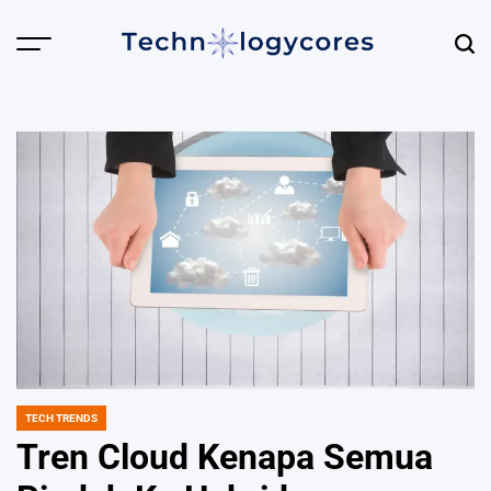
Skip
to
content
Technologycores.org
TECH TRENDS
POSTED
IN
Tren Cloud Kenapa Semua