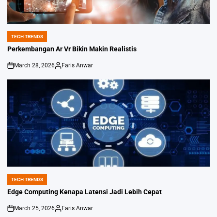
TECH TRENDS
POSTED
IN
Perkembangan Ar Vr Bikin Makin Realistis
March 28, 2026
Faris Anwar
on
Posted
by
TECH TRENDS
POSTED
IN
Edge Computing Kenapa Latensi Jadi Lebih Cepat
March 25, 2026
Faris Anwar
on
Posted