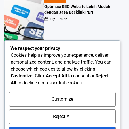
POSTED
IN
Optimasi SEO Website Lebih Mudah
dengan Jasa Backlink PBN
July 1, 2026
Post
Date
We respect your privacy
Cookies help us improve your experience, deliver
personalized content, and analyze traffic. You can
SPONSORED
POSTED
choose which cookies to allow by clicking
IN
Alasan OKJKT Layak Masuk Daftar
Customize
. Click
Accept All
to consent or
Reject
Pilihanmu
All
to decline non-essential cookies.
June 19, 2026
Post
Date
Customize
Reject All