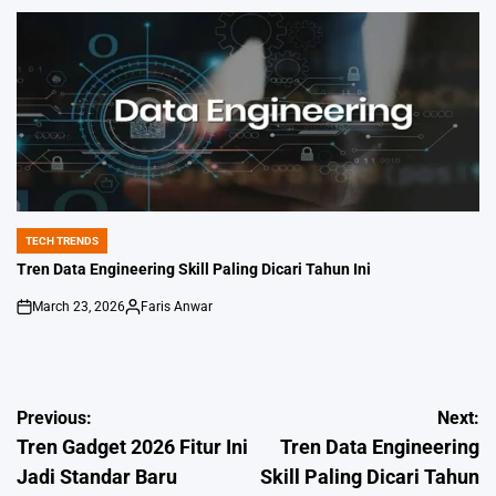
by
TECH TRENDS
POSTED
IN
Tren Data Engineering Skill Paling Dicari Tahun Ini
March 23, 2026
Faris Anwar
on
Posted
by
Post
Previous:
Next:
Tren Gadget 2026 Fitur Ini
Tren Data Engineering
navigation
Jadi Standar Baru
Skill Paling Dicari Tahun